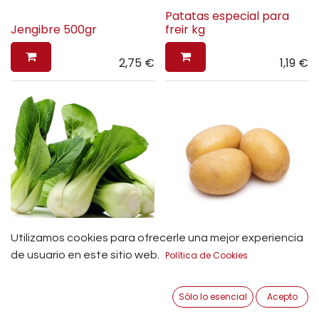
Patatas especial para
Jengibre 500gr
freir kg
2,75
€
1,19
€
Utilizamos cookies para ofrecerle una mejor experiencia
Pak choi 500G
Patatas guarnición
de usuario en este sitio web.
Política de Cookies
2,99
€
1,19
€
Sólo lo esencial
Acepto