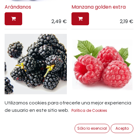
Arándanos
Manzana golden extra
2,49
€
2,19
€
Moras
Frambuesa
Utilizamos cookies para ofrecerle una mejor experiencia
de usuario en este sitio web.
Política de Cookies
2,89
€
2,79
€
Sólo lo esencial
Acepto