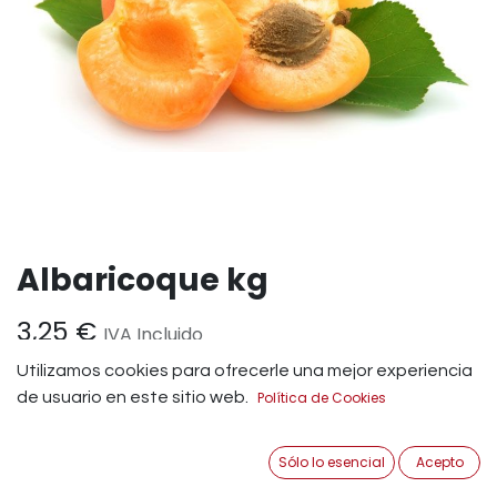
Albaricoque kg
3,25
€
IVA Incluido
Utilizamos cookies para ofrecerle una mejor experiencia
Añadir a Carrito
de usuario en este sitio web.
Política de Cookies
Sólo lo esencial
Acepto
Origen: