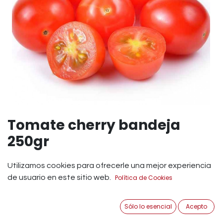
Tomate cherry bandeja
250gr
Tomate cherry en bandeja de 250GR
Utilizamos cookies para ofrecerle una mejor experiencia
de usuario en este sitio web.
Política de Cookies
FRULUPE SL
ORIGEN: ESPAÑA
Sólo lo esencial
Acepto
CALIBRE: 25\/30 MM