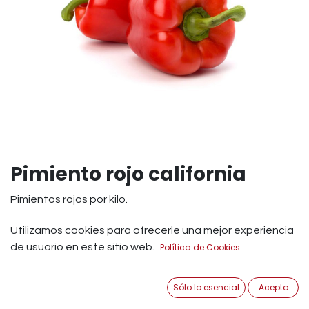
Pimiento rojo california
Pimientos rojos por kilo.
Además de su color brillante, sabor dulce y textura
Utilizamos cookies para ofrecerle una mejor experiencia
aterciopelada, los pimientos rojos son una adición de
de usuario en este sitio web.
Política de Cookies
bajas calorías para un plato repleto de beneficios
nutricionales. Gracias a su alto contenido en vitamina C,
Sólo lo esencial
Acepto
esta verdura favorece la absorción del hierro de los