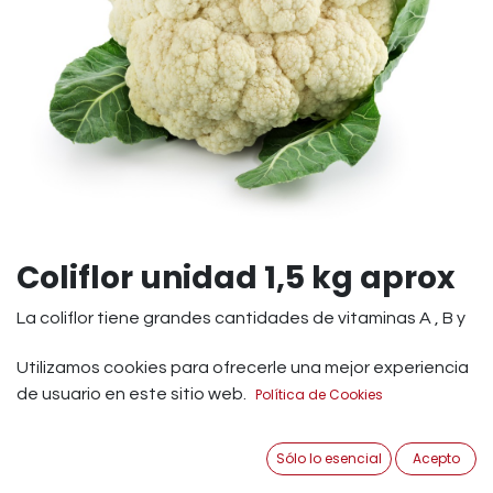
Coliflor unidad 1,5 kg aprox
La coliflor tiene grandes cantidades de vitaminas A , B y
K. Contiene una alta cantidad de antioxidantes, que son
Utilizamos cookies para ofrecerle una mejor experiencia
esenciales para prevenir enfermedades del corazón.
de usuario en este sitio web.
Política de Cookies
2,39
€
IVA Incluido
Sólo lo esencial
Acepto