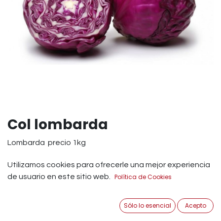
Col lombarda
Lombarda precio 1kg
La lombarda es un tipo de col que en cierto sentido,
Utilizamos cookies para ofrecerle una mejor experiencia
posee todas las características del repollo pero que, a
de usuario en este sitio web.
Política de Cookies
su vez, podemos encontrar también en invierno. Puede
ser comida tanto cruda como cocida o en forma de
Sólo lo esencial
Acepto
guarnición, aunque para conseguir todos sus beneficios