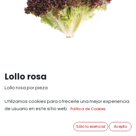
Lollo rosa
Lollo rosa por pieza
El lollo rosa es una lechuga rizada, de color rojizo y sabor
Utilizamos cookies para ofrecerle una mejor experiencia
amargo. Formada por hojas de diferentes formas y
de usuario en este sitio web.
Política de Cookies
tamaños (según la variedad). Por su riqueza vitamínica y
mineral, la lechuga ayuda al crecimiento de los niños.
Sólo lo esencial
Acepto
Esta hortaliza no solo nutre y calma la semilla, sino que