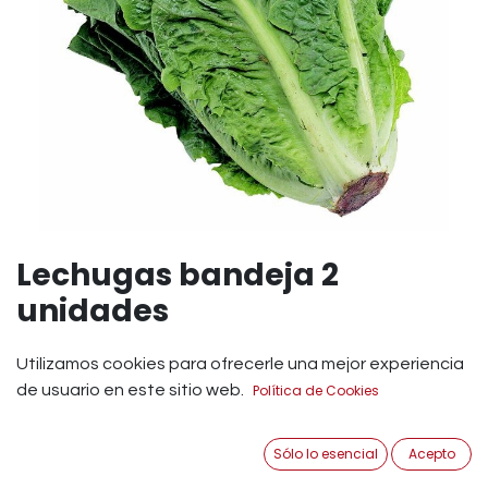
Lechugas bandeja 2
unidades
Lechugas de bandejas 2uni.
Utilizamos cookies para ofrecerle una mejor experiencia
de usuario en este sitio web.
Política de Cookies
La lechuga es una de las verduras de hoja verde que más
consumimos, especialmente en las dietas de
adelgazamiento. Posee vitaminas A, B1,B2,B3,B9, C y E,
Sólo lo esencial
Acepto
además de minerales como el magnesio, potasio calcio,