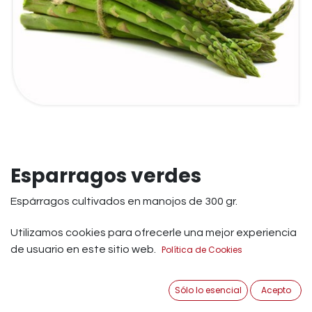
Esparragos verdes
Espárragos cultivados en manojos de 300 gr.
APROXIMADO.
Utilizamos cookies para ofrecerle una mejor experiencia
Los espárragos nos ofrecen muchas propiedades
de usuario en este sitio web.
Política de Cookies
beneficiosas para nuestra salud. Con un mínimo de
aporte calórico, debido a un contenido muy bajo en
Sólo lo esencial
Acepto
hidratos de carbono, los espárragos son un alimento