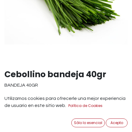
Cebollino bandeja 40gr
BANDEJA 40GR
LAVAR ANTES DE CONSURMIR
Utilizamos cookies para ofrecerle una mejor experiencia
de usuario en este sitio web.
Política de Cookies
CONSERVAR ENTRE 1ºC - 4ºC
1,79
€
Sólo lo esencial
Acepto
IVA Incluido