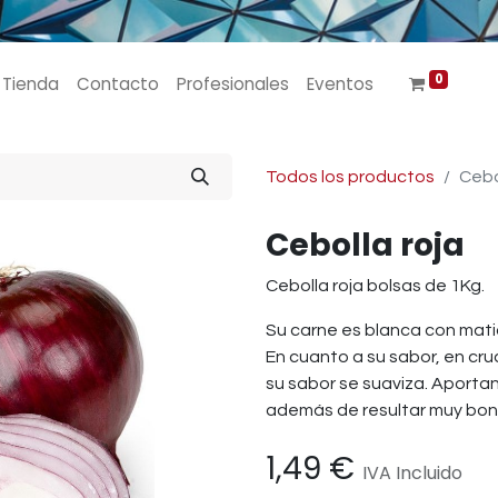
0
Tienda
Contacto
Profesionales
Eventos
Todos los productos
Cebo
Cebolla roja
Cebolla roja bolsas de 1Kg.
Su carne es blanca con matic
En cuanto a su sabor, en cr
su sabor se suaviza. Aportan 
además de resultar muy bon
1,49
€
IVA Incluido