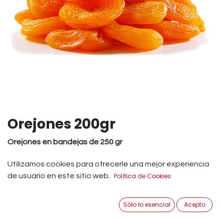
Orejones 200gr
Orejones en bandejas de 250 gr
OREJÓN ALBARICOQUE.
Utilizamos cookies para ofrecerle una mejor experiencia
de usuario en este sitio web.
Política de Cookies
INGREDIENTES: ALBARICOQUE DESECADOS Y
CONSERVANTES (E-220). CONTIENE SULFITOS.
Sólo lo esencial
Acepto
INFORMACIÓN NUTRICIONAL