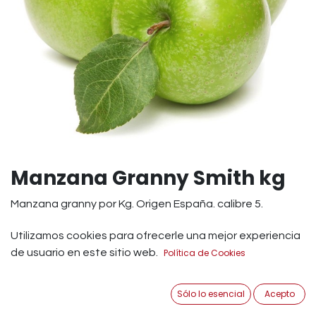
Manzana Granny Smith kg
Manzana granny por Kg. Origen España. calibre 5.
Para los paladares amantes de los sabores ácidos, sin
Utilizamos cookies para ofrecerle una mejor experiencia
duda esta variedad de manzana es su reina. La manzana
de usuario en este sitio web.
Política de Cookies
se considera una de las frutas más completas desde el
punto de vista nutritivo ya que contiene gran cantidad
Sólo lo esencial
Acepto
de sales minerales y sus principales vitaminas son A, B y