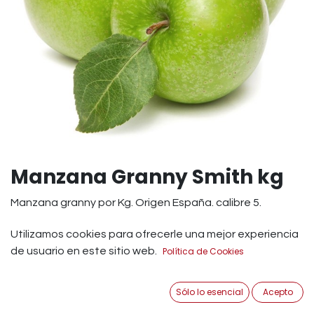
Manzana Granny Smith kg
Manzana granny por Kg. Origen España. calibre 5.
Para los paladares amantes de los sabores ácidos, sin
Utilizamos cookies para ofrecerle una mejor experiencia
duda esta variedad de manzana es su reina. La manzana
de usuario en este sitio web.
Política de Cookies
se considera una de las frutas más completas desde el
punto de vista nutritivo ya que contiene gran cantidad
Sólo lo esencial
Acepto
de sales minerales y sus principales vitaminas son A, B y