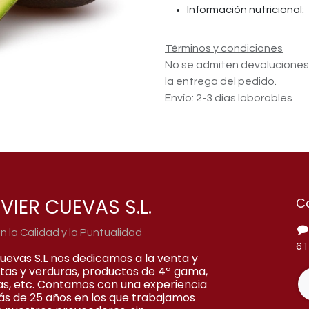
Información nutricional:
Términos y condiciones
No se admiten devolucione
la entrega del pedido.
Envío: 2-3 días laborables
VIER CUEVAS S.L.
C
la Calidad y la Puntualidad
61
Cuevas S.L nos dedicamos a la venta y
rutas y verduras, productos de 4ª gama,
as, etc. Contamos con una experiencia
ás de 25 años en los que trabajamos