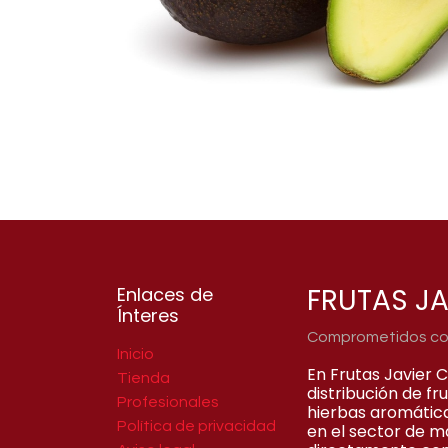
FRUTAS JA
Enlaces de
Ínteres
Comprometidos con 
Inicio
En Frutas Javier 
Tienda
distribución de f
Profesionales
hierbas aromátic
Política de privacidad
en el sector de m