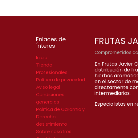
FRUTAS JA
Enlaces de
Ínteres
Comprometidos con 
Inicio
En Frutas Javier 
Tienda
distribución de f
Profesionales
hierbas aromátic
Política de privacidad
en el sector de m
directamente con
Aviso legal
intermediarios.
Condiciones
generales
Especialistas en r
Política de Garantía y
Derecho
desistimiento
Sobre nosotros