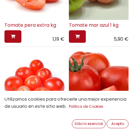
Tomate pera extra kg
Tomate mar azul 1 kg
1,19
€
5,90
€
Utilizamos cookies para ofrecerle una mejor experiencia
de usuario en este sitio web.
Política de Cookies
Tomate cherry bandeja
250gr
Tomate daniela kg
Sólo lo esencial
Acepto